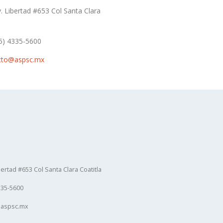
. Libertad #653 Col Santa Clara
5) 4335-5600
cto@aspsc.mx
bertad #653 Col Santa Clara Coatitla
335-5600
@aspsc.mx